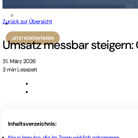
KUNDENSTIMMEN
KARRIERE
Zurück zur Übersicht
KONTAKT
JETZT KONTAKTIEREN
Umsatz messbar steigern: 
31. März 2026
3 min Lesezeit
Inhaltsverzeichnis:
Neue Impulse, die im Team wirklich ankommen