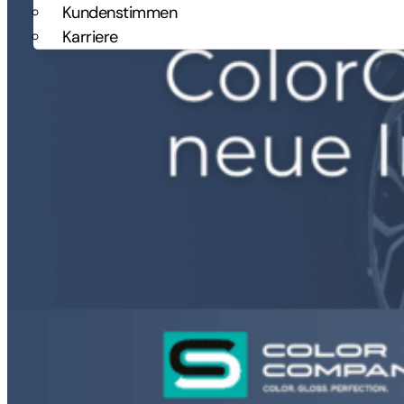
Kundenstimmen
Karriere
Kontakt
HOME
LEISTUNGEN
1:1 COACHING
MASTERCLASS
VERTRIEBSTRAINING
FÜHRUNGSKRÄFTE TRAININGS
OPEN MASTERCLASS
12 WOCHEN VERTRIEBSBOOSTER
ERFOLGSPLAN VERTRIEB
AUSSENDIENST PERFORMANCE CHECK
ÜBER UNS
NEWS & BLOG